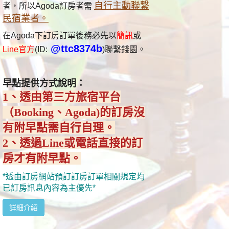
自行主動聯繫
者，所以Agoda訂房者需
民宿業者。
在Agoda下訂房訂單後務必先以
簡訊
或
@ttc8374b
Line官方
(ID:
)聯繫錢園。
早點提供方式說明：
1、透由第三方旅宿平台
（Booking、Agoda)的訂房沒
有附早點需自行自理。
2、透過Line或電話直接的訂
房才有附早點。
*透由
訂房網站預訂訂房訂單相關規定均
已訂房訊息內容為主優先*
詳細介紹