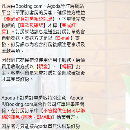
凡透由Booking.com、Agoda等訂房網站
平台下單預訂客房的房客，確保雙方權益
【
務必留意訂房系統訊息
】，下單後完成
後續的【
匯款及確認
】才算【
完成訂
房
】。訂房網站訊息是送出訂房訂單後會
自動發送，發送方式是以【
E-mail
】寄
發，訂房訊息內容含訂房後續注意事項及
匯款事項。
因錢園花苑民宿沒使用信用卡服務，房價
費用收取方式以【
現金
】、【
轉帳
】為
主。
客房保留是完成訂房訂金匯款確認後
才算完整訂房。
Agoda下訂房訂單房客特別注意 : Agoda
與Booking.com屬合作公司訂單是串連關
係，在訂房訂單中【
不會提供任何可以聯
絡的訊息 (電話、EMAIL)
】給業者方。
因業者方只能接Agoda單無法聯繫訂房