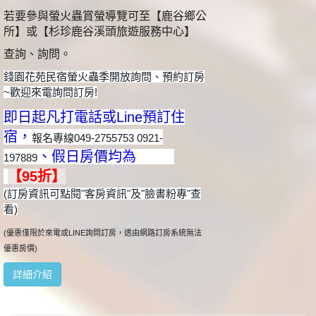
若要參與螢火蟲賞螢導覽可至【鹿谷鄉公
所】或【杉珍鹿谷溪頭旅遊服務中心】
查詢、詢問。
錢園花苑民宿螢火蟲季開放詢問、預約訂房
~歡迎來電詢問訂房!
即日起凡打電話或Line預訂住
宿，
報名專線049-2755753 0921-
、假日房價均
為
197889
【95折】
(訂房資訊可點閱"客房資訊"及"臉書粉專"查
看)
(優惠僅限於來電或LINE詢問訂房，透由網路訂房系統無法
優惠房價)
詳細介紹