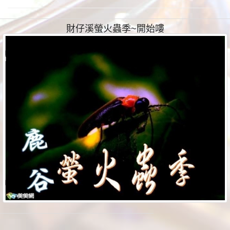
財仔溪螢火蟲季~開始嘍