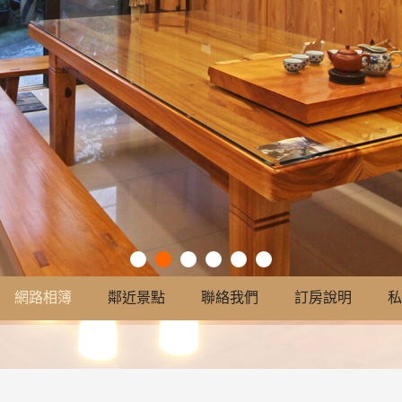
網路相簿
鄰近景點
聯絡我們
訂房說明
私