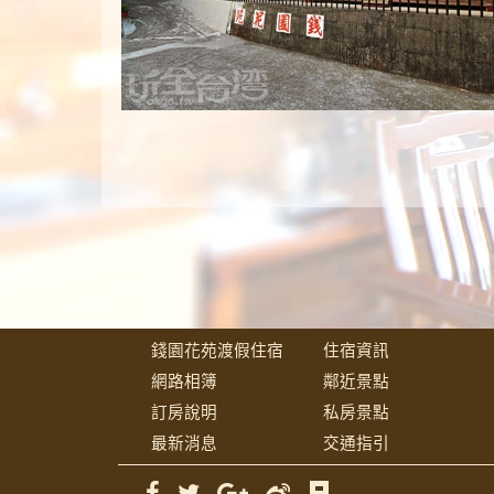
錢園花苑渡假住宿
住宿資訊
網路相簿
鄰近景點
訂房說明
私房景點
最新消息
交通指引