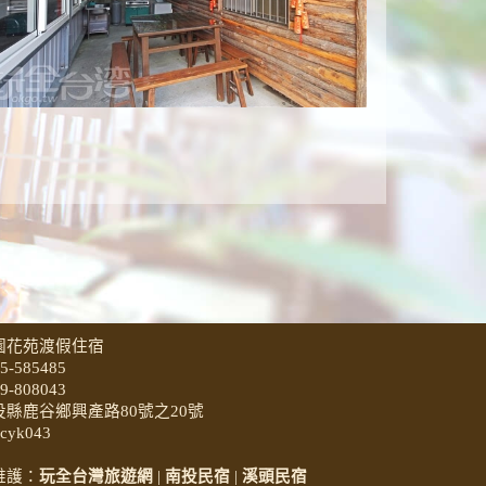
園花苑渡假住宿
5-585485
9-808043
投縣鹿谷鄉興產路80號之20號
cyk043
維護：
玩全台灣旅遊網
|
南投民宿
|
溪頭民宿