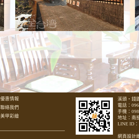
優惠情報
溪頭‧錢
電話：
096
聯絡我們
手機：
098
美甲彩繪
地址：南
LINE ID：
網頁設計