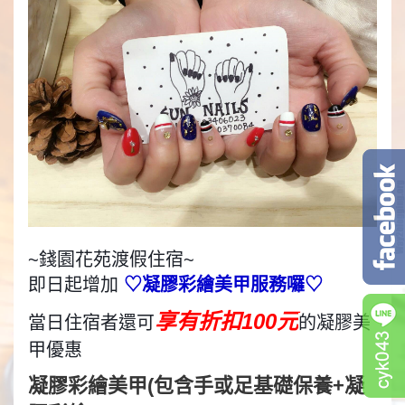
~錢園花苑渡假住宿~
即日起增加
♡凝膠彩繪美甲服務囉♡
享有折扣100元
當日住宿者還可
的凝膠美
甲優惠
凝膠彩繪美甲(包含手或足基礎保養+凝