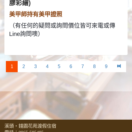
膠彩繪)
美甲師持有美甲證照
（有任何的疑問或詢問價位皆可來電或傳
Line詢問噢）
1
2
3
4
5
6
7
8
9
溪頭‧錢園花苑渡假住宿